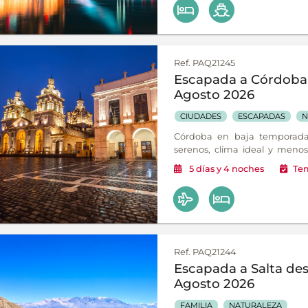
Ref. PAQ21245
Escapada a Córdoba 
Agosto 2026
CIUDADES
ESCAPADAS
N
Córdoba en baja temporada 
serenos, clima ideal y menos 
sus sierras, pueblos con histor
5
días
y 4
noches
Te
Ref. PAQ21244
Escapada a Salta des
Agosto 2026
FAMILIA
NATURALEZA