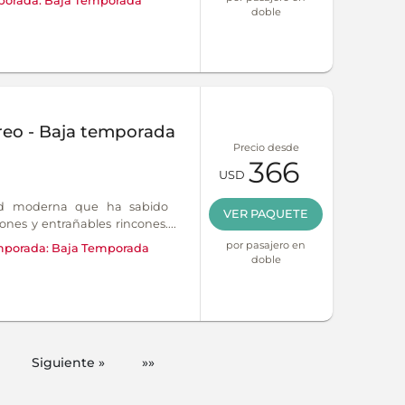
orada:
Baja Temporada
doble
reo - Baja temporada
Precio desde
366
USD
ad moderna que ha sabido
VER PAQUETE
iones y entrañables rincones.
es una ciudad apasionada y
por pasajero en
porada:
Baja Temporada
re y colorido, donde siempre
doble
Siguiente »
»»