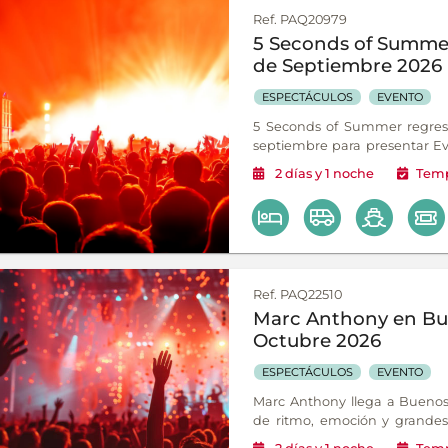
Ref. PAQ20979
5 Seconds of Summer
de Septiembre 2026
ESPECTÁCULOS
EVENTO
5 Seconds of Summer regresa
septiembre para presentar Eve
nuevo álbum que marca la 
2
días
y 1
noche
Temp
carrera.
Ref. PAQ22510
Marc Anthony en Bue
Octubre 2026
ESPECTÁCULOS
EVENTO
Marc Anthony llega a Buenos
de ritmo, emoción y grandes 
inolvidable.