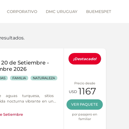
CORPORATIVO
DMC URUGUAY
BUEMESPET
resultados.
¡Destacado!
y 20 de Setiembre -
embre 2026
DAS
FAMILIA
NATURALEZA
Precio desde
1167
USD
 aguas turquesa, sitios
ida nocturna vibrante en un
VER PAQUETE
ltura y relax.
por pasajero en
e Setiembre
familiar