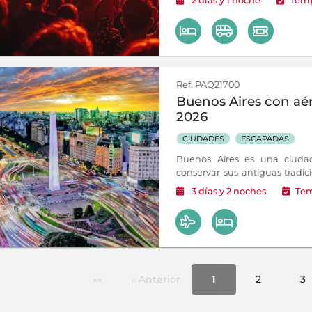
2
días
y 1
noche
Temp
Ref. PAQ21700
Buenos Aires con aé
2026
CIUDADES
ESCAPADAS
Buenos Aires es una ciud
conservar sus antiguas tradic
Como en tangos de Gardel, 
3
días
y 2
noches
Tem
apasionante, un destino aleg
hay que ver, hacer o saborear.
««
« Anterior
1
2
3