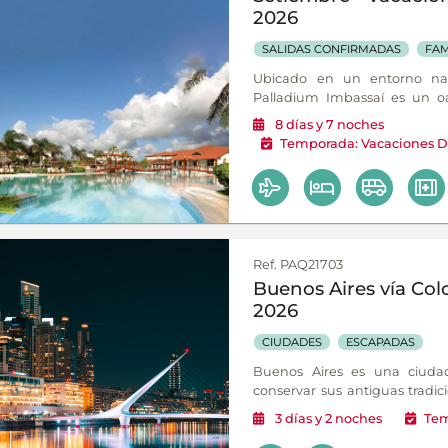
2026
SALIDAS CONFIRMADAS
FAM
Ubicado en un entorno nat
Palladium Imbassaí es un oas
amplias piscinas y acceso
8
días
y 7
noches
garantizan unas vacaciones pe
Temporada:
Vacaciones D
Ref. PAQ21703
Buenos Aires vía Col
2026
CIUDADES
ESCAPADAS
Buenos Aires es una ciud
conservar sus antiguas tradic
Como en tangos de Gardel, 
3
días
y 2
noches
Tem
apasionante, un destino aleg
hay que ver, hacer o saborear.