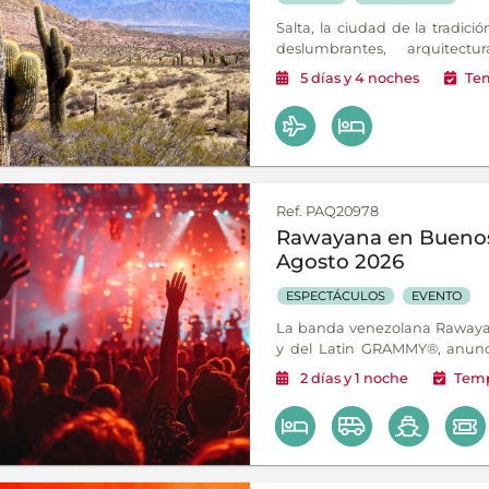
Salta, la ciudad de la tradició
deslumbrantes, arquitect
gastronomía. Descubre sus mon
5
días
y 4
noches
Te
su gente.
Ref. PAQ20978
Rawayana en Buenos 
Agosto 2026
ESPECTÁCULOS
EVENTO
La banda venezolana Raway
y del Latin GRAMMY®, anunci
Argentina en el marco de su 
2
días
y 1
noche
Temp
será el 20 y el 21 de agosto en 