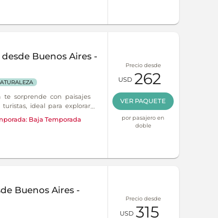
desde Buenos Aires -
Precio desde
262
USD
ATURALEZA
te sorprende con paisajes
VER PAQUETE
turistas, ideal para explorar
ia y sabores regionales.
por pasajero en
mporada:
Baja Temporada
doble
de Buenos Aires -
Precio desde
315
USD