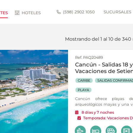
(598) 2902 1050
SUCURSALES
TES
HOTELES
Mostrando del 1 al 10 de 340 
Ref. PAQ20489
Cancún - Salidas 18 
Vacaciones de Seti
CARIBE
SALIDAS CONFIRMA
PLAYA
Cancún ofrece playas de
arqueológicos mayas y una v
entorno ideal para combinar cu
8
días
y 7
noches
Temporada:
Vacaciones D