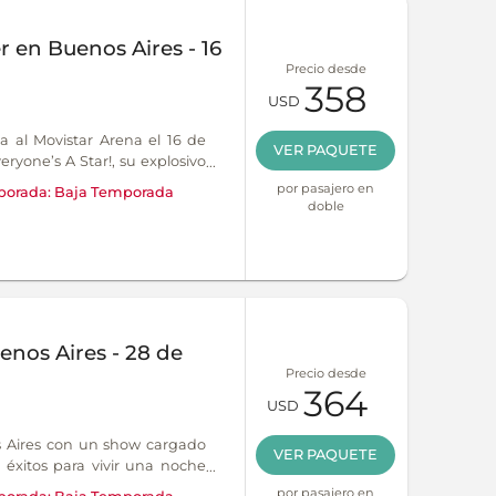
 en Buenos Aires - 16
Precio desde
358
USD
 al Movistar Arena el 16 de
VER PAQUETE
ryone’s A Star!, su explosivo
etapa más ambiciosa de su
por pasajero en
orada:
Baja Temporada
doble
nos Aires - 28 de
Precio desde
364
USD
 Aires con un show cargado
VER PAQUETE
éxitos para vivir una noche
por pasajero en