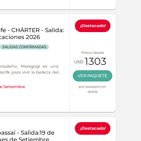
¡Destacado!
e - CHÁRTER - Salida:
acaciones 2026
SALIDAS CONFIRMADAS
Precio desde
1303
USD
rasileño, Maragogi es una
ife para vivir la belleza del
VER PAQUETE
 esplendor.
por pasajero en
e Setiembre
doble
¡Destacado!
ssaí - Salida:19 de
nes de Setiembre