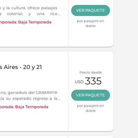
n y la cultura, ofrece paisajes
VER PAQUETE
ura colonial, y una rica
tañas, valles y la calidez de
por pasajero en
mporada:
Baja Temporada
doble
Aires - 20 y 21
Precio desde
335
USD
ana, ganadora del GRAMMY®
VER PAQUETE
a su esperado regreso a la
nueva gira mundial. La cita
por pasajero en
orada:
Baja Temporada
el Movistar Arena.
doble