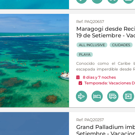
Ref. PAQ20657
Maragogi desde Recif
19 de Setiembre - V
ALL INCLUSIVE
CIUDADES
PLAYA
Conocido como el Caribe b
escapada imperdible desde Rec
litoral alagoano en su máximo
8
días
y 7
noches
Temporada:
Vacaciones D
Ref. PAQ20257
Grand Palladium imba
Setiembre - Vacacio