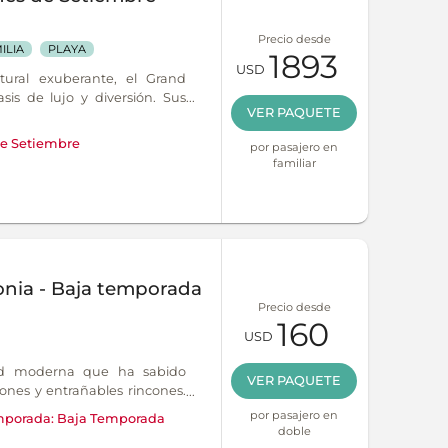
Precio desde
ILIA
PLAYA
1893
USD
ural exuberante, el Grand
is de lujo y diversión. Sus
VER PAQUETE
 a una playa paradisíaca
rfectas.
e Setiembre
por pasajero en
familiar
onia - Baja temporada
Precio desde
160
USD
ad moderna que ha sabido
VER PAQUETE
iones y entrañables rincones.
es una ciudad apasionada y
por pasajero en
porada:
Baja Temporada
re y colorido, donde siempre
doble